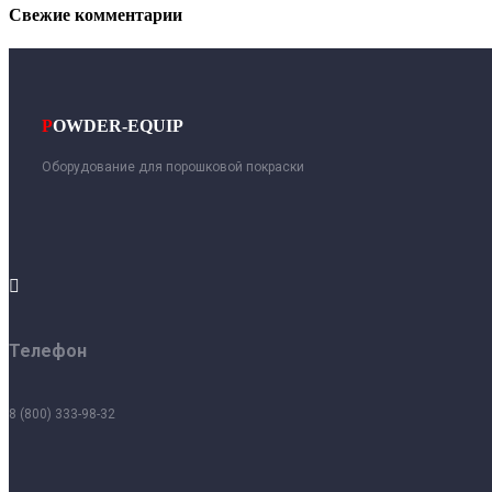
Свежие комментарии
P
OWDER-EQUIP
Оборудование для порошковой покраски

Телефон
8 (800) 333-98-32