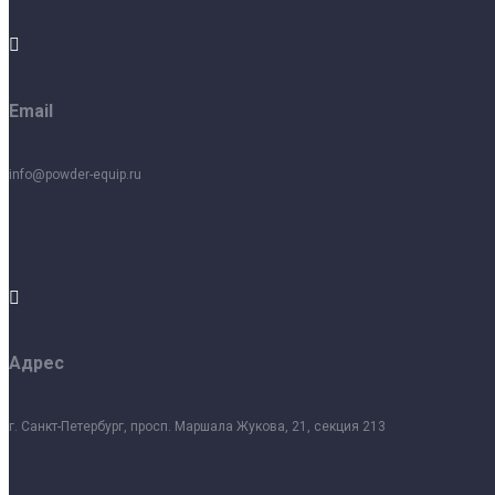

Email
info@powder-equip.ru

Адрес
г. Санкт-Петербург, просп. Маршала Жукова, 21, секция 213