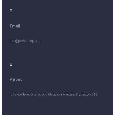

Email
info@powder-equip.ru

Адрес
г. Санкт-Петербург, просп. Маршала Жукова, 21, секция 213