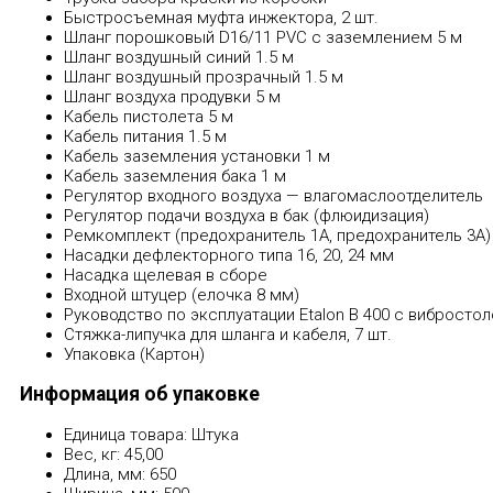
Быстросъемная муфта инжектора, 2 шт.
Шланг порошковый D16/11 PVC с заземлением 5 м
Шланг воздушный синий 1.5 м
Шланг воздушный прозрачный 1.5 м
Шланг воздуха продувки 5 м
Кабель пистолета 5 м
Кабель питания 1.5 м
Кабель заземления установки 1 м
Кабель заземления бака 1 м
Регулятор входного воздуха — влагомаслоотделитель
Регулятор подачи воздуха в бак (флюидизация)
Ремкомплект (предохранитель 1А, предохранитель 3А)
Насадки дефлекторного типа 16, 20, 24 мм
Насадка щелевая в сборе
Входной штуцер (елочка 8 мм)
Руководство по эксплуатации Etalon В 400 с вибросто
Стяжка-липучка для шланга и кабеля, 7 шт.
Упаковка (Картон)
Информация об упаковке
Единица товара: Штука
Вес, кг: 45,00
Длина, мм: 650