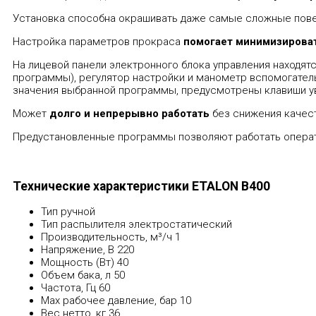
Установка способна окрашивать даже самые сложные пове
Настройка параметров прокраса
помогает минимизирова
На лицевой панели электронного блока управления находя
программы), регулятор настройки и манометр вспомогател
значения выбранной программы, предусмотрены клавиши ув
Может
долго и непрерывно работать
без снижения качес
Предустановленные программы позволяют работать опера
Технические характеристики ETALON В400
Тип
ручной
Тип распылителя
электростатический
Производительность, м³/ч
1
Напряжение, В
220
Мощность (Вт)
40
Объем бака, л
50
Частота, Гц
60
Max рабочее давление, бар
10
Вес нетто, кг
36