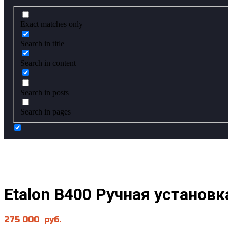
Exact matches only
Search in title
Search in content
Search in posts
Search in pages
Etalon В400 Ручная установ
275 000
руб.