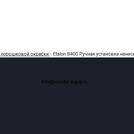
я порошковой окраски
- Etalon В400 Ручная установка нан
info@powder-equip.ru