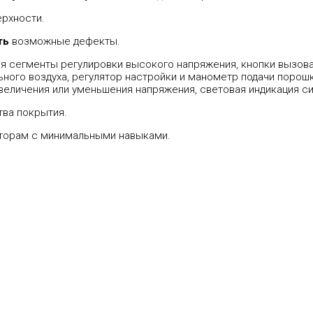
рхности.
ть
возможные дефекты.
тся сегменты регулировки высокого напряжения, кнопки вызов
ьного воздуха, регулятор настройки и манометр подачи поро
еличения или уменьшения напряжения, световая индикация си
тва покрытия.
торам с минимальными навыками.