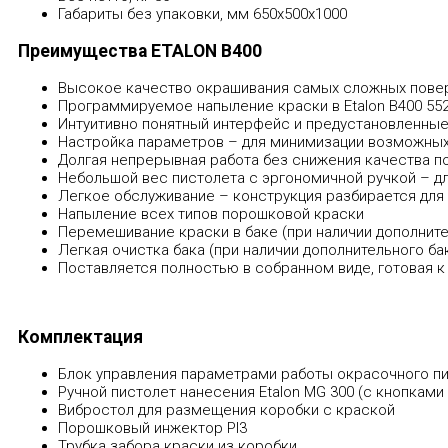
Габариты без упаковки, мм
650х500х1000
Преимущества ETALON В400
Высокое качество окрашивания самых сложных пове
Программируемое напыление краски в Etalon В400 55
Интуитивно понятный интерфейс и предустановленны
Настройка параметров – для минимизации возможны
Долгая непрерывная работа без снижения качества п
Небольшой вес пистолета с эргономичной ручкой – д
Легкое обслуживание – конструкция разбирается для
Напыление всех типов порошковой краски
Перемешивание краски в баке (при наличии дополните
Легкая очистка бака (при наличии дополнительного ба
Поставляется полностью в собранном виде, готовая к
Комплектация
Блок управления параметрами работы окрасочного пис
Ручной пистолет нанесения Etalon МG 300 (с кнопками
Вибростол для размещения коробки с краской
Порошковый инжектор PI3
Трубка забора краски из коробки