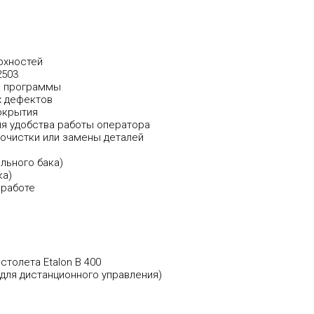
рхностей
2503
е программы
х дефектов
окрытия
ля удобства работы оператора
 очистки или замены деталей
льного бака)
ка)
 работе
толета Etalon В 400
 для дистанционного управления)