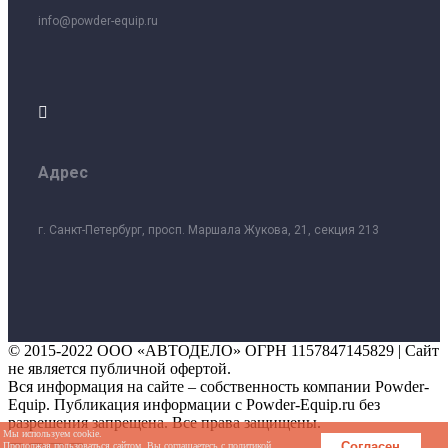
info@powder-equip.ru

Адрес
г. Санкт-Петербург, просп. Маршала Жукова, 21, секция 213
© 2015-2022 ООО «АВТОДЕЛО» ОГРН
1157847145829
| Сайт
не является публичной офертой.
Вся информация на сайте – собственность компании Powder-
Equip. Публикация информации с
Powder-Equip
.ru без
разрешения запрещена. Все права защищены.
Мы используем cookie.
Согласен
Продолжая пользоваться сайтом, Вы соглашаетесь с
политикой