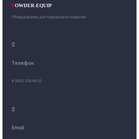
P
OWDER-EQUIP
Оборудование для порошковой покраски

Телефон
8 (800) 333-98-32

Email