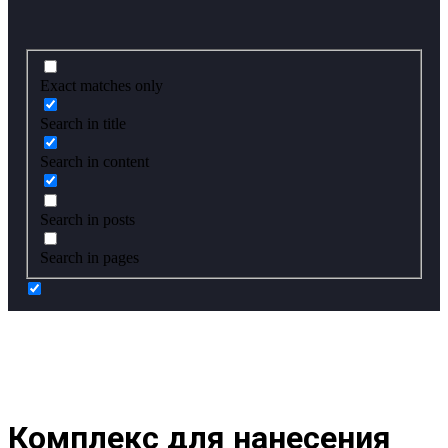
Exact matches only
Search in title
Search in content
Search in posts
Search in pages
Комплекс для нанесения