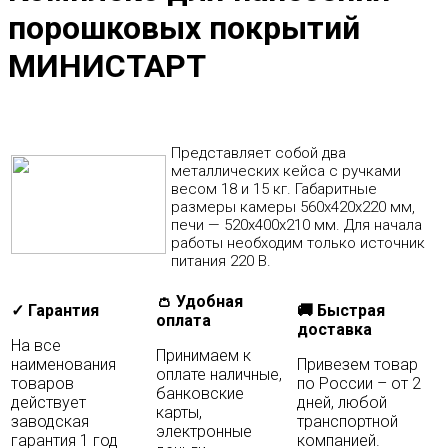
порошковых покрытий
МИНИСТАРТ
Представляет собой два
металлических кейса с ручками
весом 18 и 15 кг. Габаритные
размеры камеры 560х420х220 мм,
печи — 520х400х210 мм. Для начала
работы необходим только источник
питания 220 В.
👛 Удобная
✓ Гарантия
🚚 Быстрая
оплата
доставка
На все
Принимаем к
наименования
Привезем товар
оплате наличные,
товаров
по России – от 2
банковские
действует
дней, любой
карты,
заводская
транспортной
электронные
гарантия 1 год
компанией.