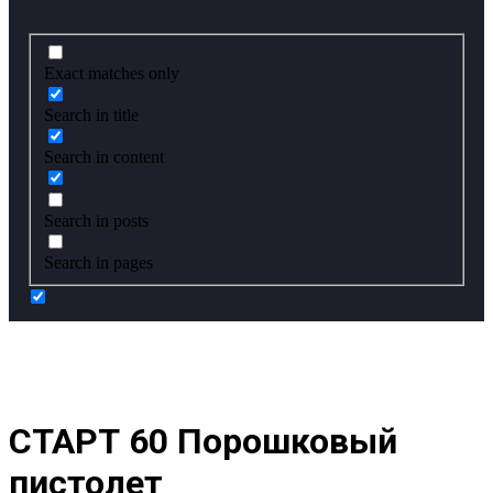
Exact matches only
Search in title
Search in content
Search in posts
Search in pages
СТАРТ 60 Порошковый
пистолет