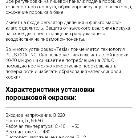
Все регулировки на лицевой панели: подача порошка,
транспортного воздуха, обдув коронирующего электрода,
ожижение порошка в баке.
Имеет на входе регулятор давления и фильтр масло-
влаго отделитель. Защита от высокого давления воздуха
на входе для предотвращения разрушающего
воздействия на пневмокомпоненты.
Во многих установках «Tesla» применяется технология
PULS COATING. Она позволяет накладывать слой краски
40-70 микрон и снижает ее потребление на 20%.С
помощью нее можно качественно перекрашивать
поверхности и избегать образования «апельсиновой
корки».
Характеристики установки
порошковой окраски:
Входное напряжение, В 220
Частота, Гц 50/60
Рабочая температура, С -10 — +50
Вес пистолета, г 480
Пистолет: напряжение на входе, В 12