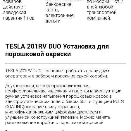
товаров
по России – от 2
банковские
действует
дней, любой
карты,
заводская
транспортной
электронные
гарантия 1 год
компанией.
деньги
TESLA 201RV DUO Установка для
порошковой окраски
TESLA 201RV DUO Позволяет работать сразу двум
операторам с забором краски из одной коробки.
Двухпостовая, высокопроизводительная,
профессиональная, надежная и простая в эксплуатации
ручная установка напыления порошковых красок в
электростатическом поле с баком 50л. и функцией PULS
COATING(описание внизу страницы),
многофункциональным цифровым дисплеем и
улучшенной конструкцией тележки. Можно менять
расположение коробки с порошковой краской.