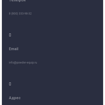
Телефон
8 (800) 333-98-32

Email
info@powder-equip.ru

Адрес