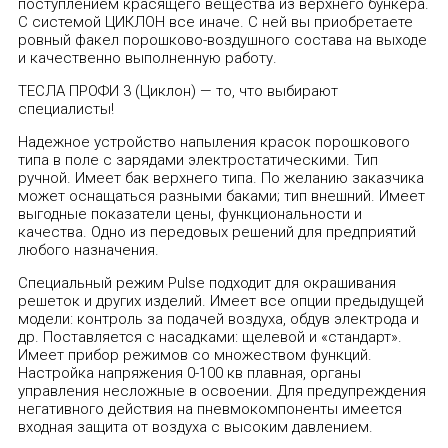
поступлением красящего вещества из верхнего бункера.
С системой ЦИКЛОН все иначе. С ней вы приобретаете
ровный факел порошково-воздушного состава на выходе
и качественно выполненную работу.
ТЕСЛА ПРОФИ 3 (Циклон) — то, что выбирают
специалисты!
Надежное устройство напыления красок порошкового
типа в поле с зарядами электростатическими. Тип
ручной. Имеет бак верхнего типа. По желанию заказчика
может оснащаться разными баками; тип внешний. Имеет
выгодные показатели цены, функциональности и
качества. Одно из передовых решений для предприятий
любого назначения.
Специальный режим Pulse подходит для окрашивания
решеток и других изделий. Имеет все опции предыдущей
модели: контроль за подачей воздуха, обдув электрода и
др. Поставляется с насадками: щелевой и «стандарт».
Имеет прибор режимов со множеством функций.
Настройка напряжения 0-100 кв плавная, органы
управления несложные в освоении. Для предупреждения
негативного действия на пневмокомпоненты имеется
входная защита от воздуха с высоким давлением.