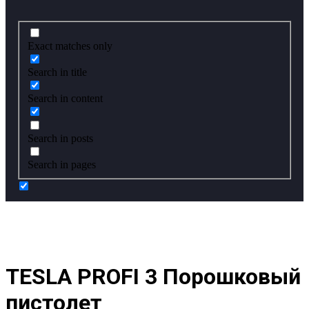
Exact matches only
Search in title
Search in content
Search in posts
Search in pages
TESLA PROFI 3 Порошковый
пистолет