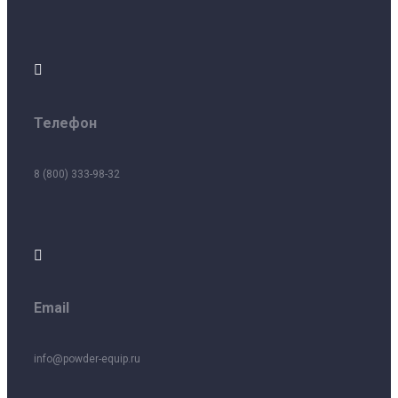

Телефон
8 (800) 333-98-32

Email
info@powder-equip.ru